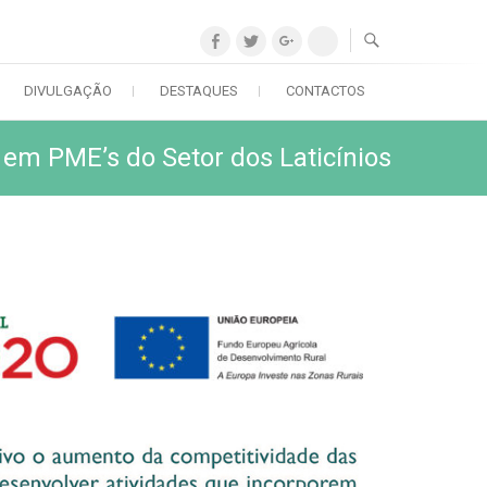
F
T
G
C
a
w
o
u
DIVULGAÇÃO
DESTAQUES
CONTACTOS
c
i
o
s
e
t
g
t
em PME’s do Setor dos Laticínios
b
t
l
o
o
e
e
m
o
r
P
S
k
l
o
u
c
s
i
a
l